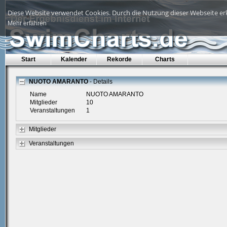
Diese Website verwendet Cookies. Durch die Nutzung dieser Webseite erk
Mehr erfahren
Start
Kalender
Rekorde
Charts
NUOTO AMARANTO
- Details
Name
NUOTO AMARANTO
Mitglieder
10
Veranstaltungen
1
Mitglieder
Veranstaltungen