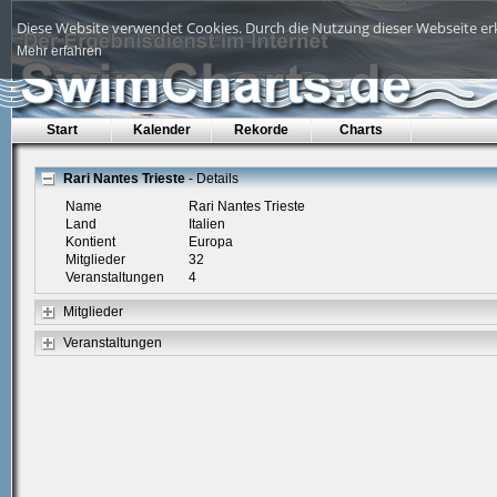
Diese Website verwendet Cookies. Durch die Nutzung dieser Webseite erk
Mehr erfahren
Start
Kalender
Rekorde
Charts
Rari Nantes Trieste
- Details
Name
Rari Nantes Trieste
Land
Italien
Kontient
Europa
Mitglieder
32
Veranstaltungen
4
Mitglieder
Veranstaltungen