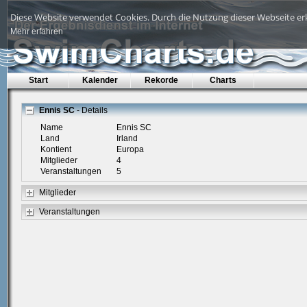
Diese Website verwendet Cookies. Durch die Nutzung dieser Webseite erk
Mehr erfahren
Start
Kalender
Rekorde
Charts
Ennis SC
- Details
Name
Ennis SC
Land
Irland
Kontient
Europa
Mitglieder
4
Veranstaltungen
5
Mitglieder
Veranstaltungen