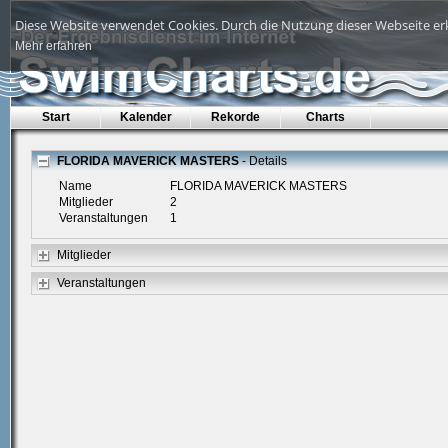
Diese Website verwendet Cookies. Durch die Nutzung dieser Webseite erk
Mehr erfahren
Start
Kalender
Rekorde
Charts
FLORIDA MAVERICK MASTERS
- Details
Name
FLORIDA MAVERICK MASTERS
Mitglieder
2
Veranstaltungen
1
Mitglieder
Veranstaltungen