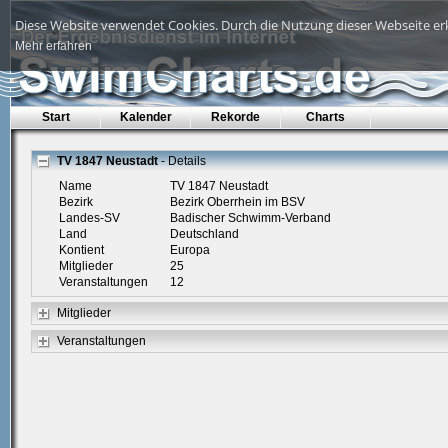
Diese Website verwendet Cookies. Durch die Nutzung dieser Webseite erk
Mehr erfahren
Start
Kalender
Rekorde
Charts
TV 1847 Neustadt
- Details
Name
TV 1847 Neustadt
Bezirk
Bezirk Oberrhein im BSV
Landes-SV
Badischer Schwimm-Verband
Land
Deutschland
Kontient
Europa
Mitglieder
25
Veranstaltungen
12
Mitglieder
Veranstaltungen