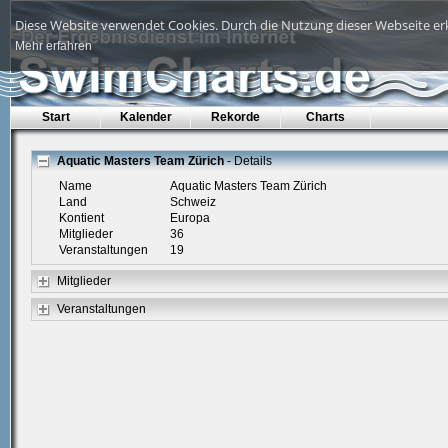
Diese Website verwendet Cookies. Durch die Nutzung dieser Webseite erk
Mehr erfahren
Start
Kalender
Rekorde
Charts
Aquatic Masters Team Zürich
- Details
Name
Aquatic Masters Team Zürich
Land
Schweiz
Kontient
Europa
Mitglieder
36
Veranstaltungen
19
Mitglieder
Veranstaltungen