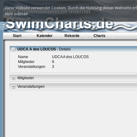
Diese Website verwendet Cookies. Durch die Nutzung dieser Webseite erk
Mehr erfahren
Start
Kalender
Rekorde
Charts
UDCA A dos LOUCOS
- Details
Name
UDCA A dos LOUCOS
Mitglieder
9
Veranstaltungen
3
Mitglieder
Veranstaltungen