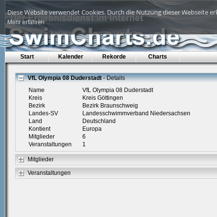
Diese Website verwendet Cookies. Durch die Nutzung dieser Webseite erk
Mehr erfahren
Start
Kalender
Rekorde
Charts
VfL Olympia 08 Duderstadt
- Details
Name
VfL Olympia 08 Duderstadt
Kreis
Kreis Göttingen
Bezirk
Bezirk Braunschweig
Landes-SV
Landesschwimmverband Niedersachsen
Land
Deutschland
Kontient
Europa
Mitglieder
6
Veranstaltungen
1
Mitglieder
Veranstaltungen