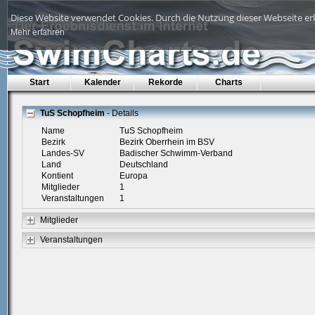
Diese Website verwendet Cookies. Durch die Nutzung dieser Webseite erk
Mehr erfahren
Start
Kalender
Rekorde
Charts
TuS Schopfheim
- Details
Name
TuS Schopfheim
Bezirk
Bezirk Oberrhein im BSV
Landes-SV
Badischer Schwimm-Verband
Land
Deutschland
Kontient
Europa
Mitglieder
1
Veranstaltungen
1
Mitglieder
Veranstaltungen