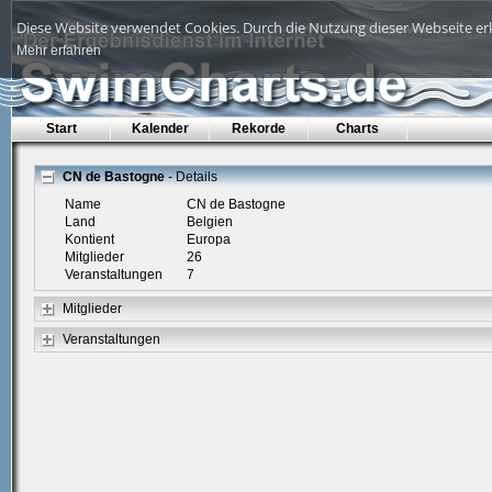
Diese Website verwendet Cookies. Durch die Nutzung dieser Webseite erk
Mehr erfahren
Start
Kalender
Rekorde
Charts
CN de Bastogne
- Details
Name
CN de Bastogne
Land
Belgien
Kontient
Europa
Mitglieder
26
Veranstaltungen
7
Mitglieder
Veranstaltungen