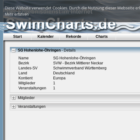
Diese Website verwendet Cookies. Durch die Nutzung dieser Webseite erk
Mehr erfahren
Start
Kalender
Rekorde
Charts
SG Hohenlohe-Öhringen
- Details
Name
SG Hohenlohe-Öhringen
Bezirk
SVW - Bezirk Mittlerer Neckar
Landes-SV
Schwimmverband Württemberg
Land
Deutschland
Kontient
Europa
Mitglieder
1
Veranstaltungen
1
Mitglieder
Veranstaltungen