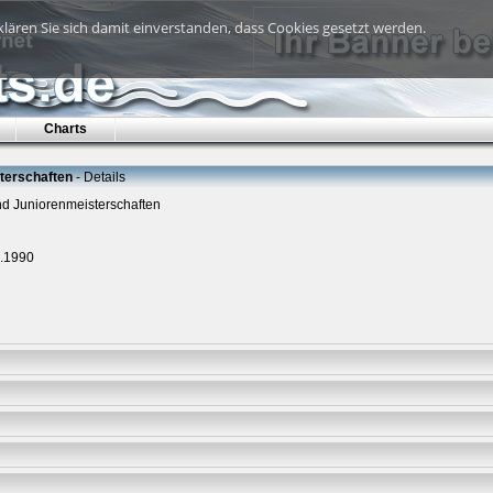
lären Sie sich damit einverstanden, dass Cookies gesetzt werden.
Charts
terschaften
- Details
d Juniorenmeisterschaften
6.1990