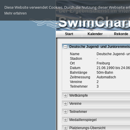
Diese Website verwendet Cookies. Durch die Nutzung dieser Webseite erk
Mehr erfahren
Start
Kalender
Rekorde
Deutsche Jugend- und Juniorenmeis
Name
Deutsche Jugend- un
Stadion
-
Ort
Freiburg
Datum
21.06.1990 bis 24.0
Bahnlänge
50m-Bahn
Zeitmessung
Automatisch
Vereine
2
Teilnehmer
3
Wettkämpfe
Vereine
Teilnehmer
Medaillenspiegel
Platzierungs-Übersicht