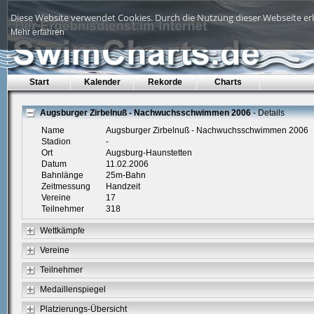
Diese Website verwendet Cookies. Durch die Nutzung dieser Webseite erk
Mehr erfahren
Start
Kalender
Rekorde
Charts
Augsburger Zirbelnuß - Nachwuchsschwimmen 2006
- Details
Name
Augsburger Zirbelnuß - Nachwuchsschwimmen 2006
Stadion
-
Ort
Augsburg-Haunstetten
Datum
11.02.2006
Bahnlänge
25m-Bahn
Zeitmessung
Handzeit
Vereine
17
Teilnehmer
318
Wettkämpfe
Vereine
Teilnehmer
Medaillenspiegel
Platzierungs-Übersicht