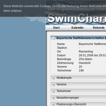
Diese Website verwendet Cookies. Durch die Nutzung dieser Webseite erk
Mehr erfahren
Start
Kalender
Rekorde
Bayerische Staffelmeisterschaften 
Name
Bayerische Staffelme
Stadion
-
Ort
Riemerling
Datum
28.01.2006 bis 29.0
Bahnlänge
25m-Bahn
Zeitmessung
Handzeit
Vereine
20
Teilnehmer
196
Wettkämpfe
Vereine
Teilnehmer
Medaillenspiegel
Platzierungs-Übersicht