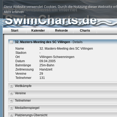
Diese Website verwendet Cookies. Durch die Nutzung dieser Webseite erk
Mehr erfahren
Start
Kalender
Rekorde
Charts
32. Masters-Meeting des SC Villingen
- Details
Name
32. Masters-Meeting des SC Villingen
Stadion
-
Ort
Villingen-Schwenningen
Datum
09.04.2005
Bahnlänge
25m-Bahn
Zeitmessung
Handzeit
Vereine
29
Teilnehmer
131
Wettkämpfe
Vereine
Teilnehmer
Medaillenspiegel
Platzierungs-Übersicht