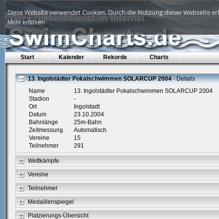
Diese Website verwendet Cookies. Durch die Nutzung dieser Webseite erk
Mehr erfahren
Start
Kalender
Rekorde
Charts
13. Ingolstädter Pokalschwimmen SOLARCUP 2004
- Details
Name
13. Ingolstädter Pokalschwimmen SOLARCUP 2004
Stadion
-
Ort
Ingolstadt
Datum
23.10.2004
Bahnlänge
25m-Bahn
Zeitmessung
Automatisch
Vereine
15
Teilnehmer
291
Wettkämpfe
Vereine
Teilnehmer
Medaillenspiegel
Platzierungs-Übersicht