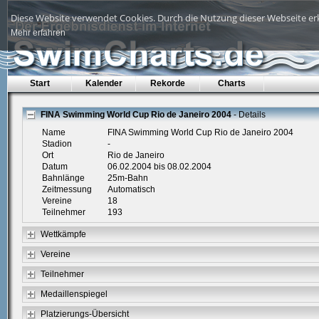
Diese Website verwendet Cookies. Durch die Nutzung dieser Webseite erk
Mehr erfahren
Start
Kalender
Rekorde
Charts
FINA Swimming World Cup Rio de Janeiro 2004
- Details
Name
FINA Swimming World Cup Rio de Janeiro 2004
Stadion
-
Ort
Rio de Janeiro
Datum
06.02.2004 bis 08.02.2004
Bahnlänge
25m-Bahn
Zeitmessung
Automatisch
Vereine
18
Teilnehmer
193
Wettkämpfe
Vereine
Teilnehmer
Medaillenspiegel
Platzierungs-Übersicht