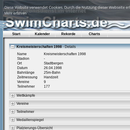
Diese Website verwendet Cookies. Durch die Nutzung dieser Webseite erk
Mehr erfahren
Start
Kalender
Rekorde
Charts
Kreismeisterschaften 1998
- Details
Name
Kreismeisterschaften 1998
Stadion
-
Ort
Stadtbergen
Datum
26.04.1998
Bahnlänge
25m-Bahn
Zeitmessung
Handzeit
Vereine
9
Teilnehmer
177
Wettkämpfe
Vereine
Teilnehmer
Medaillenspiegel
Platzierungs-Übersicht