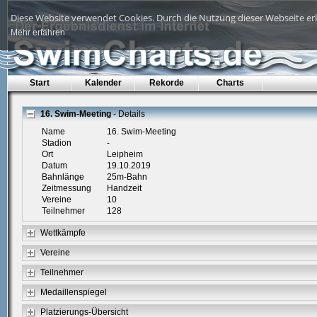
Diese Website verwendet Cookies. Durch die Nutzung dieser Webseite erk
Mehr erfahren
Start
Kalender
Rekorde
Charts
16. Swim-Meeting
- Details
Name
16. Swim-Meeting
Stadion
-
Ort
Leipheim
Datum
19.10.2019
Bahnlänge
25m-Bahn
Zeitmessung
Handzeit
Vereine
10
Teilnehmer
128
Wettkämpfe
Vereine
Teilnehmer
Medaillenspiegel
Platzierungs-Übersicht