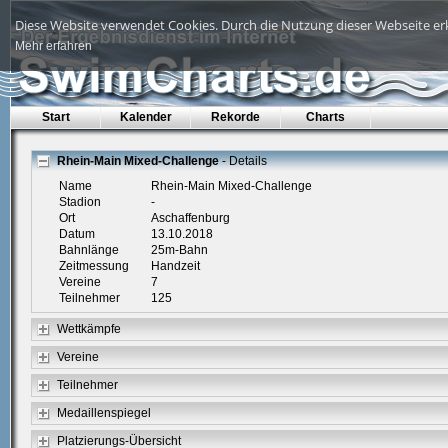
Diese Website verwendet Cookies. Durch die Nutzung dieser Webseite erk
Mehr erfahren
Start
Kalender
Rekorde
Charts
Rhein-Main Mixed-Challenge
- Details
Name
Rhein-Main Mixed-Challenge
Stadion
-
Ort
Aschaffenburg
Datum
13.10.2018
Bahnlänge
25m-Bahn
Zeitmessung
Handzeit
Vereine
7
Teilnehmer
125
Wettkämpfe
Vereine
Teilnehmer
Medaillenspiegel
Platzierungs-Übersicht