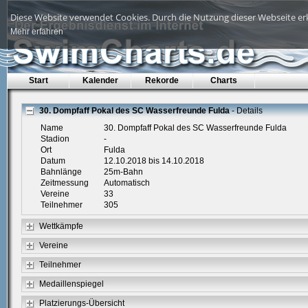
Diese Website verwendet Cookies. Durch die Nutzung dieser Webseite erk
Mehr erfahren
Start
Kalender
Rekorde
Charts
30. Dompfaff Pokal des SC Wasserfreunde Fulda
- Details
Name
30. Dompfaff Pokal des SC Wasserfreunde Fulda
Stadion
-
Ort
Fulda
Datum
12.10.2018 bis 14.10.2018
Bahnlänge
25m-Bahn
Zeitmessung
Automatisch
Vereine
33
Teilnehmer
305
Wettkämpfe
Vereine
Teilnehmer
Medaillenspiegel
Platzierungs-Übersicht