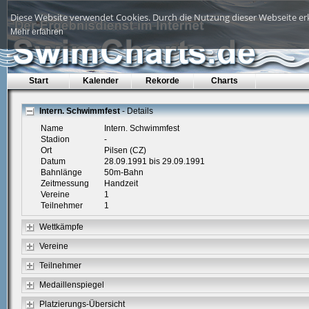
Diese Website verwendet Cookies. Durch die Nutzung dieser Webseite erk
Mehr erfahren
Start
Kalender
Rekorde
Charts
Intern. Schwimmfest
- Details
Name
Intern. Schwimmfest
Stadion
-
Ort
Pilsen (CZ)
Datum
28.09.1991 bis 29.09.1991
Bahnlänge
50m-Bahn
Zeitmessung
Handzeit
Vereine
1
Teilnehmer
1
Wettkämpfe
Vereine
Teilnehmer
Medaillenspiegel
Platzierungs-Übersicht