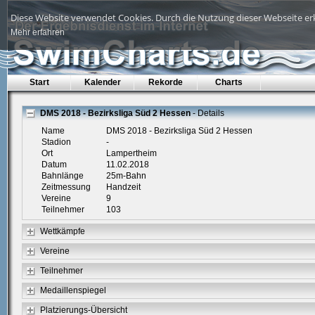
Diese Website verwendet Cookies. Durch die Nutzung dieser Webseite erk
Mehr erfahren
Start
Kalender
Rekorde
Charts
DMS 2018 - Bezirksliga Süd 2 Hessen
- Details
Name
DMS 2018 - Bezirksliga Süd 2 Hessen
Stadion
-
Ort
Lampertheim
Datum
11.02.2018
Bahnlänge
25m-Bahn
Zeitmessung
Handzeit
Vereine
9
Teilnehmer
103
Wettkämpfe
Vereine
Teilnehmer
Medaillenspiegel
Platzierungs-Übersicht