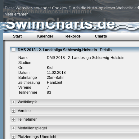
Diese Website verwendet Cookies. Durch die Nutzung dieser Webseite erk
Mehr erfahren
Start
Kalender
Rekorde
Charts
DMS 2018 - 2. Landesliga Schleswig-Holstein
- Details
Name
DMS 2018 - 2. Landesliga Schleswig-Holstein
Stadion
-
Ort
Kiel
Datum
11.02.2018
Bahnlänge
25m-Bahn
Zeitmessung
Handzeit
Vereine
7
Teilnehmer
83
Wettkämpfe
Vereine
Teilnehmer
Medaillenspiegel
Platzierungs-Übersicht