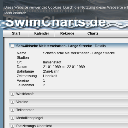
Diese Website verwendet Cookies. Durch die Nutzung dieser Webseite erk
Mehr erfahren
Start
Kalender
Rekorde
Charts
Schwäbische Meisterschaften - Lange Strecke
- Details
Name
Schwäbische Meisterschaften - Lange Strecke
Stadion
-
Ort
Immenstadt
Datum
21.01.1989 bis 22.01.1989
Bahnlänge
25m-Bahn
Zeitmessung
Handzeit
Vereine
1
Teilnehmer
2
Wettkämpfe
Vereine
Teilnehmer
Medaillenspiegel
Platzierungs-Übersicht