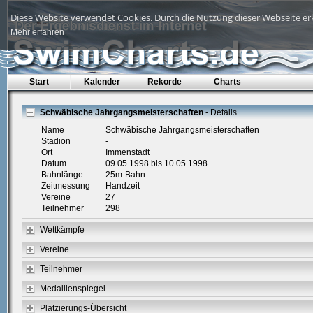
Diese Website verwendet Cookies. Durch die Nutzung dieser Webseite erk
Mehr erfahren
Start
Kalender
Rekorde
Charts
Schwäbische Jahrgangsmeisterschaften
- Details
Name
Schwäbische Jahrgangsmeisterschaften
Stadion
-
Ort
Immenstadt
Datum
09.05.1998 bis 10.05.1998
Bahnlänge
25m-Bahn
Zeitmessung
Handzeit
Vereine
27
Teilnehmer
298
Wettkämpfe
Vereine
Teilnehmer
Medaillenspiegel
Platzierungs-Übersicht