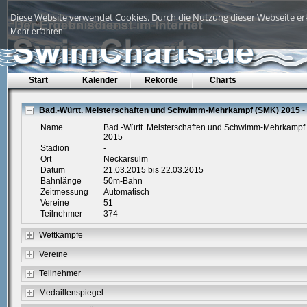
Diese Website verwendet Cookies. Durch die Nutzung dieser Webseite erk
Mehr erfahren
Start
Kalender
Rekorde
Charts
Bad.-Württ. Meisterschaften und Schwimm-Mehrkampf (SMK) 2015
-
Name
Bad.-Württ. Meisterschaften und Schwimm-Mehrkampf
2015
Stadion
-
Ort
Neckarsulm
Datum
21.03.2015 bis 22.03.2015
Bahnlänge
50m-Bahn
Zeitmessung
Automatisch
Vereine
51
Teilnehmer
374
Wettkämpfe
Vereine
Teilnehmer
Medaillenspiegel