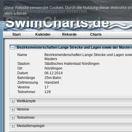
Diese Website verwendet Cookies. Durch die Nutzung dieser Webseite erk
Mehr erfahren
Start
Kalender
Rekorde
Charts
Bezirksmeisterschaften Lange Strecke und Lagen sowie der Master
Name
Bezirksmeisterschaften Lange Strecke und Lagen sowi
Masters
Stadion
Städtisches Hallenbad Nördlingen
Ort
Nördlingen
Datum
06.12.2014
Bahnlänge
25m-Bahn
Zeitmessung
Handzeit
Vereine
17
Teilnehmer
129
Wettkämpfe
Vereine
Teilnehmer
Medaillenspiegel