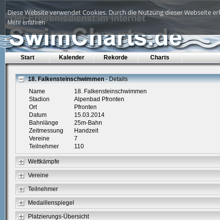
Diese Website verwendet Cookies. Durch die Nutzung dieser Webseite erk
Mehr erfahren
Start
Kalender
Rekorde
Charts
18. Falkensteinschwimmen
- Details
Name
18. Falkensteinschwimmen
Stadion
Alpenbad Pfronten
Ort
Pfronten
Datum
15.03.2014
Bahnlänge
25m-Bahn
Zeitmessung
Handzeit
Vereine
7
Teilnehmer
110
Wettkämpfe
Vereine
Teilnehmer
Medaillenspiegel
Platzierungs-Übersicht