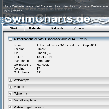
Diese Website verwendet Cookies. Durch die Nutzung dieser Webseite erk
Mehr erfahren
Start
Kalender
Rekorde
Charts
4. Internationaler SW-Li Bodensee-Cup 2014
- Details
Name
4. Internationaler SW-Li Bodensee-Cup 2014
Stadion
Limare
Ort
Lindau (B)
Datum
18.01.2014
Bahnlänge
25m-Bahn
Zeitmessung
Handzeit
Vereine
17
Teilnehmer
221
Wettkämpfe
Vereine
Teilnehmer
Medaillenspiegel
Platzierungs-Übersicht