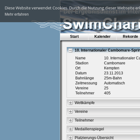
Diese Website verwendet Cookies. Durch die Nutzung dieser Webseite erk
Mehr erfahren
Start
Kalender
Rekorde
10. Internationaler Cambomare-Spri
Name
10. Internationaler
Stadion
Cambomare
Ort
Kempten
Datum
23.11.2013
Bahnlänge
25m-Bahn
Zeitmessung
Automatisch
Vereine
25
Teilnehmer
405
Wettkämpfe
Vereine
Teilnehmer
Medaillenspiegel
Platzierungs-Übersicht