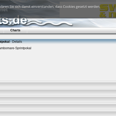
lären Sie sich damit einverstanden, dass Cookies gesetzt werden.
Charts
ntpokal
- Details
 Cambomare-Sprintpokal