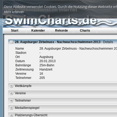
Diese Website verwendet Cookies. Durch die Nutzung dieser Webseite erk
Mehr erfahren
Start
Kalender
Rekorde
Charts
28. Augsburger Zirbelnuss - Nachwuchsschwimmen 2013
- Details
Name
28. Augsburger Zirbelnuss - Nachwuchsschwimmen 2
Stadion
-
Ort
Augsburg
Datum
20.01.2013
Bahnlänge
25m-Bahn
Zeitmessung
Handzeit
Vereine
16
Teilnehmer
205
Wettkämpfe
Vereine
Teilnehmer
Medaillenspiegel
Platzierungs-Übersicht