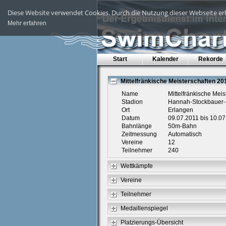
Diese Website verwendet Cookies. Durch die Nutzung dieser Webseite erk
Mehr erfahren
Start
Kalender
Rekorde
Mittelfränkische Meisterschaften 20
Name
Mittelfränkische Mei
Stadion
Hannah-Stockbauer-
Ort
Erlangen
Datum
09.07.2011 bis 10.0
Bahnlänge
50m-Bahn
Zeitmessung
Automatisch
Vereine
12
Teilnehmer
240
Wettkämpfe
Vereine
Teilnehmer
Medaillenspiegel
Platzierungs-Übersicht