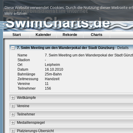
Diese Website verwendet Cookies. Durch die Nutzung dieser Webseite erk
Mehr erfahren
Start
Kalender
Rekorde
Charts
7. Swim Meeting um den Wanderpokal der Stadt Günzburg
- Details
Name
7. Swim Meeting um den Wanderpokal der Stadt Günz
Stadion
-
Ort
Leipheim
Datum
16.10.2010
Bahnlänge
25m-Bahn
Zeitmessung
Handzeit
Vereine
11
Teilnehmer
156
Wettkämpfe
Vereine
Teilnehmer
Medaillenspiegel
Platzierungs-Übersicht