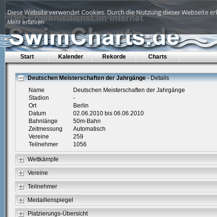
Diese Website verwendet Cookies. Durch die Nutzung dieser Webseite erk
Mehr erfahren
Start
Kalender
Rekorde
Charts
Deutschen Meisterschaften der Jahrgänge
- Details
Name
Deutschen Meisterschaften der Jahrgänge
Stadion
-
Ort
Berlin
Datum
02.06.2010 bis 06.06.2010
Bahnlänge
50m-Bahn
Zeitmessung
Automatisch
Vereine
259
Teilnehmer
1056
Wettkämpfe
Vereine
Teilnehmer
Medaillenspiegel
Platzierungs-Übersicht