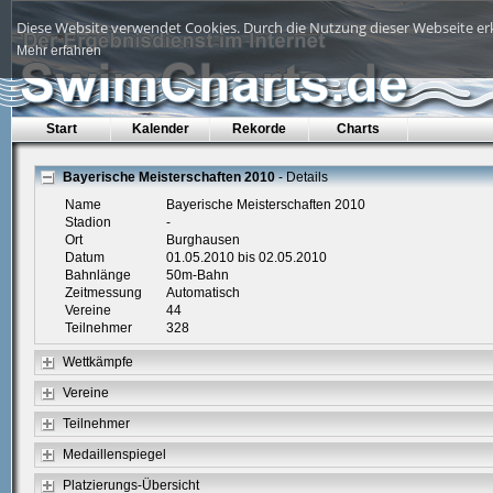
Diese Website verwendet Cookies. Durch die Nutzung dieser Webseite erk
Mehr erfahren
Start
Kalender
Rekorde
Charts
Bayerische Meisterschaften 2010
- Details
Name
Bayerische Meisterschaften 2010
Stadion
-
Ort
Burghausen
Datum
01.05.2010 bis 02.05.2010
Bahnlänge
50m-Bahn
Zeitmessung
Automatisch
Vereine
44
Teilnehmer
328
Wettkämpfe
Vereine
Teilnehmer
Medaillenspiegel
Platzierungs-Übersicht