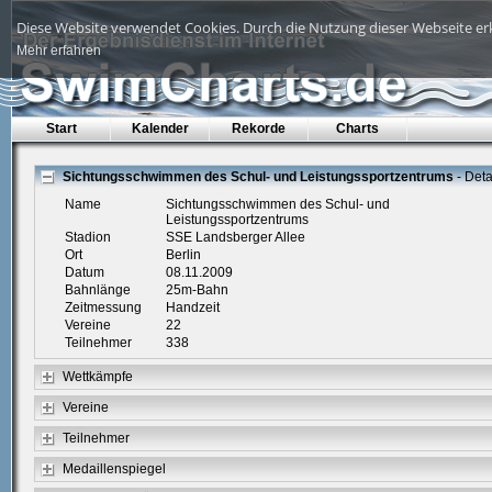
Diese Website verwendet Cookies. Durch die Nutzung dieser Webseite erk
Mehr erfahren
Start
Kalender
Rekorde
Charts
Sichtungsschwimmen des Schul- und Leistungssportzentrums
- Deta
Name
Sichtungsschwimmen des Schul- und
Leistungssportzentrums
Stadion
SSE Landsberger Allee
Ort
Berlin
Datum
08.11.2009
Bahnlänge
25m-Bahn
Zeitmessung
Handzeit
Vereine
22
Teilnehmer
338
Wettkämpfe
Vereine
Teilnehmer
Medaillenspiegel