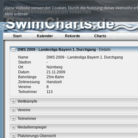
Diese Website verwendet Cookies. Durch die Nutzung dieser Webseite erk
Mehr erfahren
Start
Kalender
Rekorde
Charts
DMS 2009 - Landesliga Bayern 1. Durchgang
- Details
Name
DMS 2009 - Landesliga Bayern 1. Durchgang
Stadion
-
Ort
Nürnberg
Datum
21.11.2009
Bahnlänge
25m-Bahn
Zeitmessung
Handzeit
Vereine
8
Teilnehmer
113
Wettkämpfe
Vereine
Teilnehmer
Medaillenspiegel
Platzierungs-Übersicht