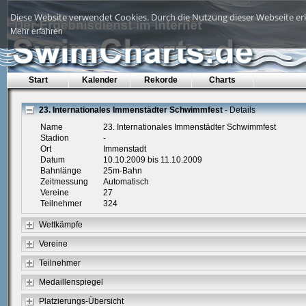
Diese Website verwendet Cookies. Durch die Nutzung dieser Webseite erk
Mehr erfahren
Start
Kalender
Rekorde
Charts
23. Internationales Immenstädter Schwimmfest
- Details
Name
23. Internationales Immenstädter Schwimmfest
Stadion
-
Ort
Immenstadt
Datum
10.10.2009 bis 11.10.2009
Bahnlänge
25m-Bahn
Zeitmessung
Automatisch
Vereine
27
Teilnehmer
324
Wettkämpfe
Vereine
Teilnehmer
Medaillenspiegel
Platzierungs-Übersicht