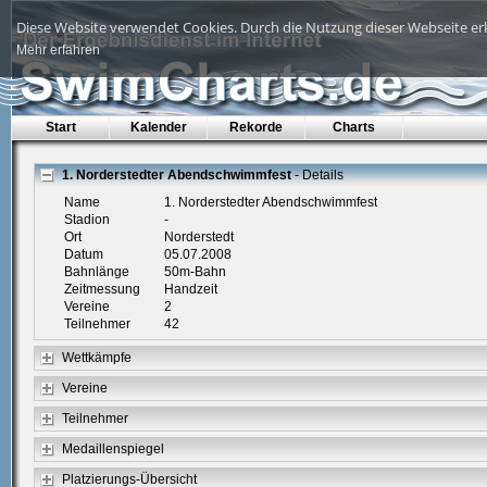
Diese Website verwendet Cookies. Durch die Nutzung dieser Webseite erk
Mehr erfahren
Start
Kalender
Rekorde
Charts
1. Norderstedter Abendschwimmfest
- Details
Name
1. Norderstedter Abendschwimmfest
Stadion
-
Ort
Norderstedt
Datum
05.07.2008
Bahnlänge
50m-Bahn
Zeitmessung
Handzeit
Vereine
2
Teilnehmer
42
Wettkämpfe
Vereine
Teilnehmer
Medaillenspiegel
Platzierungs-Übersicht