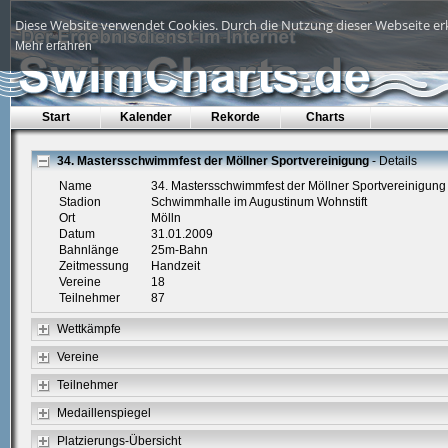
Diese Website verwendet Cookies. Durch die Nutzung dieser Webseite erk
Mehr erfahren
Start
Kalender
Rekorde
Charts
34. Mastersschwimmfest der Möllner Sportvereinigung
- Details
Name
34. Mastersschwimmfest der Möllner Sportvereinigung
Stadion
Schwimmhalle im Augustinum Wohnstift
Ort
Mölln
Datum
31.01.2009
Bahnlänge
25m-Bahn
Zeitmessung
Handzeit
Vereine
18
Teilnehmer
87
Wettkämpfe
Vereine
Teilnehmer
Medaillenspiegel
Platzierungs-Übersicht