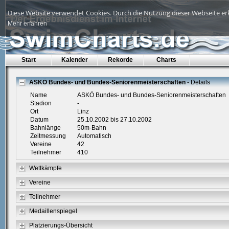
Diese Website verwendet Cookies. Durch die Nutzung dieser Webseite erk
Mehr erfahren
Start
Kalender
Rekorde
Charts
ASKÖ Bundes- und Bundes-Seniorenmeisterschaften
- Details
Name
ASKÖ Bundes- und Bundes-Seniorenmeisterschaften
Stadion
-
Ort
Linz
Datum
25.10.2002 bis 27.10.2002
Bahnlänge
50m-Bahn
Zeitmessung
Automatisch
Vereine
42
Teilnehmer
410
Wettkämpfe
Vereine
Teilnehmer
Medaillenspiegel
Platzierungs-Übersicht