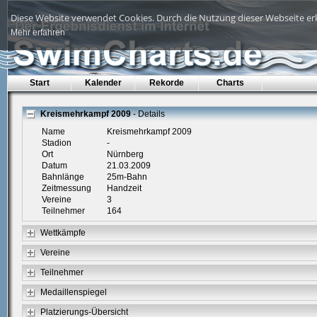
Diese Website verwendet Cookies. Durch die Nutzung dieser Webseite erk
Mehr erfahren
Start
Kalender
Rekorde
Charts
Kreismehrkampf 2009
- Details
Name
Kreismehrkampf 2009
Stadion
-
Ort
Nürnberg
Datum
21.03.2009
Bahnlänge
25m-Bahn
Zeitmessung
Handzeit
Vereine
3
Teilnehmer
164
Wettkämpfe
Vereine
Teilnehmer
Medaillenspiegel
Platzierungs-Übersicht