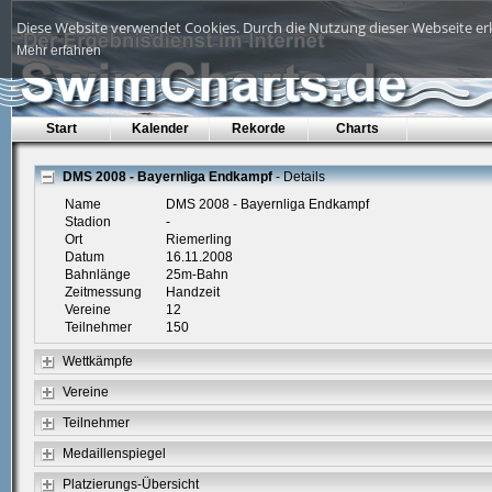
Diese Website verwendet Cookies. Durch die Nutzung dieser Webseite erk
Mehr erfahren
Start
Kalender
Rekorde
Charts
DMS 2008 - Bayernliga Endkampf
- Details
Name
DMS 2008 - Bayernliga Endkampf
Stadion
-
Ort
Riemerling
Datum
16.11.2008
Bahnlänge
25m-Bahn
Zeitmessung
Handzeit
Vereine
12
Teilnehmer
150
Wettkämpfe
Vereine
Teilnehmer
Medaillenspiegel
Platzierungs-Übersicht