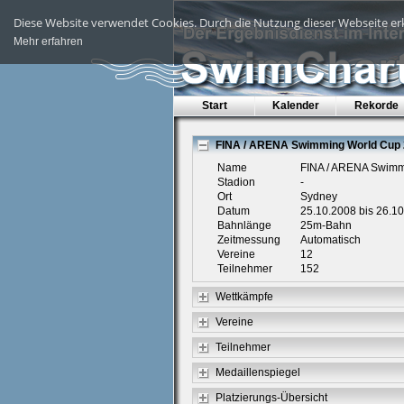
Diese Website verwendet Cookies. Durch die Nutzung dieser Webseite erk
Mehr erfahren
Start
Kalender
Rekorde
FINA / ARENA Swimming World Cup
Name
FINA / ARENA Swimm
Stadion
-
Ort
Sydney
Datum
25.10.2008 bis 26.1
Bahnlänge
25m-Bahn
Zeitmessung
Automatisch
Vereine
12
Teilnehmer
152
Wettkämpfe
Vereine
Teilnehmer
Medaillenspiegel
Platzierungs-Übersicht