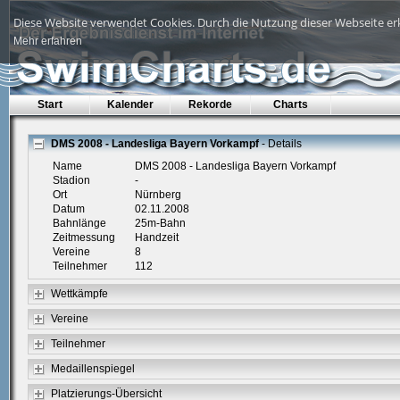
Diese Website verwendet Cookies. Durch die Nutzung dieser Webseite erk
Mehr erfahren
Start
Kalender
Rekorde
Charts
DMS 2008 - Landesliga Bayern Vorkampf
- Details
Name
DMS 2008 - Landesliga Bayern Vorkampf
Stadion
-
Ort
Nürnberg
Datum
02.11.2008
Bahnlänge
25m-Bahn
Zeitmessung
Handzeit
Vereine
8
Teilnehmer
112
Wettkämpfe
Vereine
Teilnehmer
Medaillenspiegel
Platzierungs-Übersicht