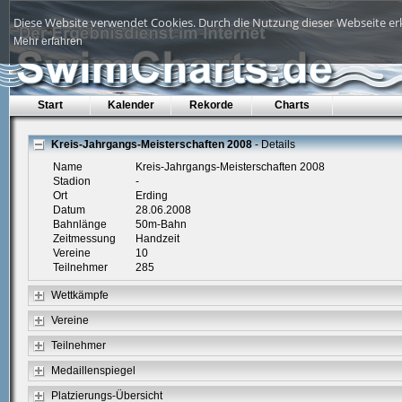
Diese Website verwendet Cookies. Durch die Nutzung dieser Webseite erk
Mehr erfahren
Start
Kalender
Rekorde
Charts
Kreis-Jahrgangs-Meisterschaften 2008
- Details
Name
Kreis-Jahrgangs-Meisterschaften 2008
Stadion
-
Ort
Erding
Datum
28.06.2008
Bahnlänge
50m-Bahn
Zeitmessung
Handzeit
Vereine
10
Teilnehmer
285
Wettkämpfe
Vereine
Teilnehmer
Medaillenspiegel
Platzierungs-Übersicht