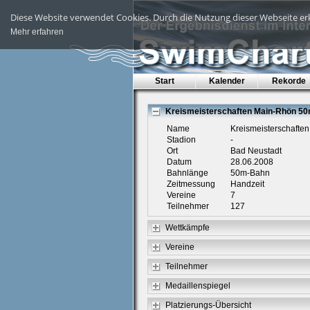
Diese Website verwendet Cookies. Durch die Nutzung dieser Webseite erk
Mehr erfahren
Start
Kalender
Rekorde
Kreismeisterschaften Main-Rhön 5
Name
Kreismeisterschafte
Stadion
-
Ort
Bad Neustadt
Datum
28.06.2008
Bahnlänge
50m-Bahn
Zeitmessung
Handzeit
Vereine
7
Teilnehmer
127
Wettkämpfe
Vereine
Teilnehmer
Medaillenspiegel
Platzierungs-Übersicht