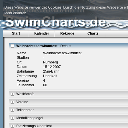
Diese Website verwendet Cookies. Durch die Nutzung dieser Webseite erk
Mehr erfahren
Start
Kalender
Rekorde
Charts
Weihnachtsschwimmfest
- Details
Name
Weihnachtsschwimmfest
Stadion
-
Ort
Nürnberg
Datum
15.12.2007
Bahnlänge
25m-Bahn
Zeitmessung
Handzeit
Vereine
4
Teilnehmer
60
Wettkämpfe
Vereine
Teilnehmer
Medaillenspiegel
Platzierungs-Übersicht