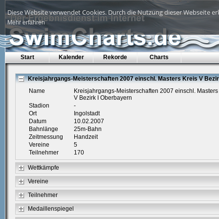
Diese Website verwendet Cookies. Durch die Nutzung dieser Webseite erk
Mehr erfahren
Start
Kalender
Rekorde
Charts
Kreisjahrgangs-Meisterschaften 2007 einschl. Masters Kreis V Bezi
Name
Kreisjahrgangs-Meisterschaften 2007 einschl. Masters
V Bezirk I Oberbayern
Stadion
-
Ort
Ingolstadt
Datum
10.02.2007
Bahnlänge
25m-Bahn
Zeitmessung
Handzeit
Vereine
5
Teilnehmer
170
Wettkämpfe
Vereine
Teilnehmer
Medaillenspiegel